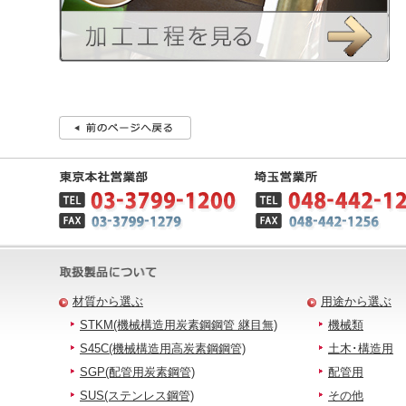
材質から選ぶ
用途から選ぶ
STKM(機械構造用炭素鋼鋼管 継目無)
機械類
S45C(機械構造用高炭素鋼鋼管)
土木･構造用
SGP(配管用炭素鋼管)
配管用
SUS(ステンレス鋼管)
その他